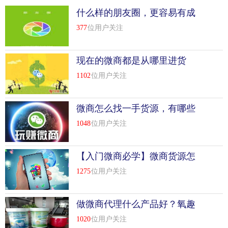
什么样的朋友圈，更容易有成
交可能？
377
位用户关注
现在的微商都是从哪里进货
的？
1102
位用户关注
微商怎么找一手货源，有哪些
渠道?
1048
位用户关注
【入门微商必学】微商货源怎
么来的，哪里找的货源
1275
位用户关注
做微商代理什么产品好？氧趣
活氧应用产品怎么样？
1020
位用户关注