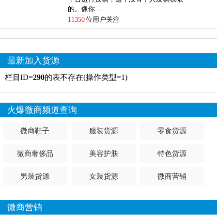
的。像你…
11350
位用户关注
最新加入货源
栏目ID=
290
的表不存在(操作类型=1)
火爆微商频道查询
微商鞋子
服装货源
零食货源
微商奢侈品
美容护肤
特色货源
男装货源
女装货源
微商营销
微商营销