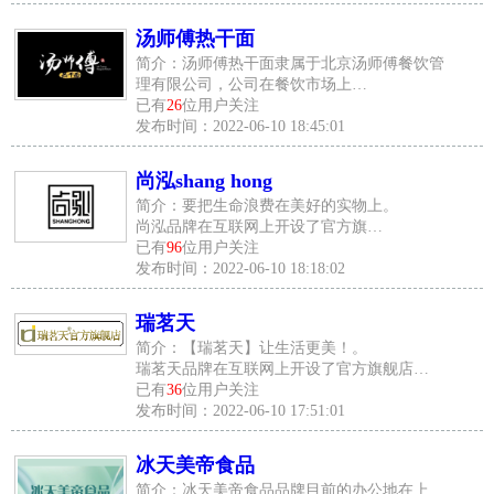
汤师傅热干面
简介：汤师傅热干面隶属于北京汤师傅餐饮管
理有限公司，公司在餐饮市场上…
已有
26
位用户关注
发布时间：2022-06-10 18:45:01
尚泓shang hong
简介：要把生命浪费在美好的实物上。
尚泓品牌在互联网上开设了官方旗…
已有
96
位用户关注
发布时间：2022-06-10 18:18:02
瑞茗天
简介：【瑞茗天】让生活更美！。
瑞茗天品牌在互联网上开设了官方旗舰店…
已有
36
位用户关注
发布时间：2022-06-10 17:51:01
冰天美帝食品
简介：冰天美帝食品品牌目前的办公地在上