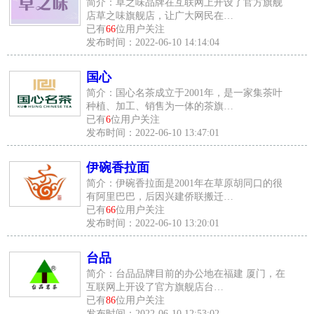
简介：草之味品牌在互联网上开设了官方旗舰
店草之味旗舰店，让广大网民在…
已有
66
位用户关注
发布时间：2022-06-10 14:14:04
国心
简介：国心名茶成立于2001年，是一家集茶叶
种植、加工、销售为一体的茶旗…
已有
6
位用户关注
发布时间：2022-06-10 13:47:01
伊碗香拉面
简介：伊碗香拉面是2001年在草原胡同口的很
有阿里巴巴，后因兴建侨联搬迁…
已有
66
位用户关注
发布时间：2022-06-10 13:20:01
台品
简介：台品品牌目前的办公地在福建 厦门，在
互联网上开设了官方旗舰店台…
已有
86
位用户关注
发布时间：2022-06-10 12:53:02