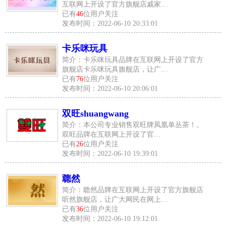
互联网上开设了官方旗舰店戚家…
已有
46
位用户关注
发布时间：2022-06-10 20:33:01
卡乐咪玩具
简介：卡乐咪玩具品牌在互联网上开设了官方
旗舰店卡乐咪玩具旗舰店，让广…
已有
76
位用户关注
发布时间：2022-06-10 20:06:01
双旺shuangwang
简介：本公司专业销售双旺牌凤凰单丛茶！。
双旺品牌在互联网上开设了官…
已有
26
位用户关注
发布时间：2022-06-10 19:39:01
聼然
简介：聼然品牌在互联网上开设了官方旗舰店
听然旗舰店，让广大网民在网上…
已有
36
位用户关注
发布时间：2022-06-10 19:12:01