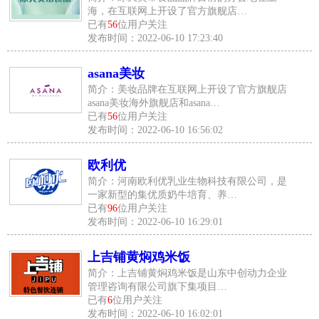
海，在互联网上开设了官方旗舰店…
已有
56
位用户关注
发布时间：2022-06-10 17:23:40
asana美妆
简介：美妆品牌在互联网上开设了官方旗舰店
asana美妆海外旗舰店和asana…
已有
56
位用户关注
发布时间：2022-06-10 16:56:02
欧利优
简介：河南欧利优乳业生物科技有限公司，是
一家新型的集优质奶牛培育、养…
已有
96
位用户关注
发布时间：2022-06-10 16:29:01
上吉铺黄焖鸡米饭
简介：上吉铺黄焖鸡米饭是山东中创动力企业
管理咨询有限公司旗下集项目…
已有
6
位用户关注
发布时间：2022-06-10 16:02:01