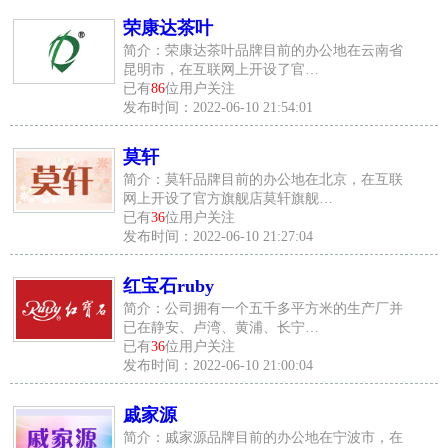
荣康达茶叶
简介：荣康达茶叶品牌目前的办公地在云南省
昆明市，在互联网上开设了官…
已有
86
位用户关注
发布时间：2022-06-10 21:54:01
莫轩
简介：莫轩品牌目前的办公地在北京，在互联
网上开设了官方旗舰店莫轩旗舰…
已有
36
位用户关注
发布时间：2022-06-10 21:27:04
红宝石ruby
简介：公司拥有一个五千多平方米的生产厂并
已在静安、卢湾、黄浦、长宁…
已有
36
位用户关注
发布时间：2022-06-10 21:00:04
戚家源
简介：戚家源品牌目前的办公地在宁波市，在