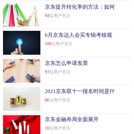
京东提升转化率的方法：如何
让店铺支付转化率上升18%
94
位用户关注
6月京东达人会买专辑考核规
则
100
位用户关注
京东怎么申请发票
93
位用户关注
2021京东双十一报名时间是什
么时候
86
位用户关注
京东金融布局全面展开
10
位用户关注