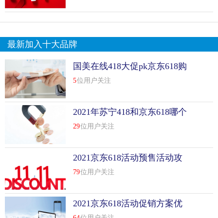
最新加入十大品牌
国美在线418大促pk京东618购
物节
5
位用户关注
2021年苏宁418和京东618哪个
更便宜
29
位用户关注
2021京东618活动预售活动攻
略
79
位用户关注
2021京东618活动促销方案优
秀范文
64
位用户关注