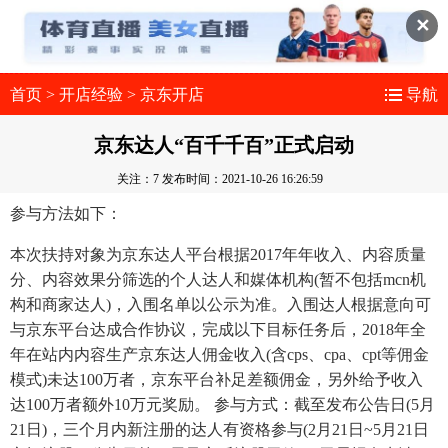
✕
首页
>
开店经验
>
京东开店
导航
京东达人“百千千百”正式启动
关注：7
发布时间：2021-10-26 16:26:59
参与方法如下：
本次扶持对象为京东达人平台根据2017年年收入、内容质量
分、内容效果分筛选的个人达人和媒体机构(暂不包括mcn机
构和商家达人)，入围名单以公示为准。入围达人根据意向可
与京东平台达成合作协议，完成以下目标任务后，2018年全
年在站内内容生产京东达人佣金收入(含cps、cpa、cpt等佣金
模式)未达100万者，京东平台补足差额佣金，另外给予收入
达100万者额外10万元奖励。 参与方式：截至发布公告日(5月
21日)，三个月内新注册的达人有资格参与(2月21日~5月21日