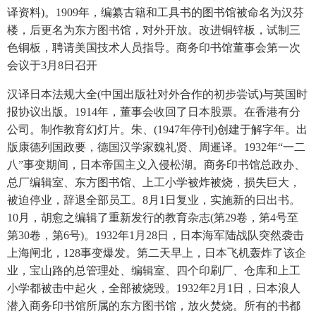
译资料)。1909年，编纂古籍和工具书的图书馆被命名为汉芬
楼，后更名为东方图书馆，对外开放。改进铜锌板，试制三
色铜板，聘请美国技术人员指导。商务印书馆董事会第一次
会议于3月8日召开
汉译日本法规大全(中国出版社对外合作的初步尝试)与英国时
报协议出版。1914年，董事会收回了日本股票。在香港有分
公司。制作教育幻灯片。朱、(1947年停刊)创建于解字年。出
版康德列国政要，德国汉学家魏礼贤、周暹译。1932年“一二
八”事变期间，日本帝国主义入侵松湖。商务印书馆总政办、
总厂编辑室、东方图书馆、上工小学被炸被烧，损失巨大，
被迫停业，辞退全部员工。8月1日复业，实施新的日出书。
10月，胡愈之编辑了重新发行的教育杂志(第29卷，第4号至
第30卷，第6号)。1932年1月28日，日本海军陆战队突然袭击
上海闸北，128事变爆发。第二天早上，日本飞机轰炸了该企
业，宝山路的总管理处、编辑室、四个印刷厂、仓库和上工
小学都被击中起火，全部被烧毁。1932年2月1日，日本浪人
潜入商务印书馆所属的东方图书馆，放火焚烧。所有的书都