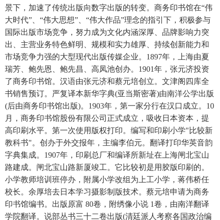
景下，加速了传统出版向数字出版的转变。商务印书馆在“伟
大时代”、“伟大思想”、“伟大作品”理念的指引下，积极参与
国际出版市场竞争，努力成为文化内涵深厚、品牌影响力突
出、主营业务特色鲜明、规模和实力雄厚、持续创新能力和
市场竞争力强的大型现代出版传媒企业。1897年，上海由夏
瑞芳、鲍先恩、鲍先昌、高凤池创办。1901年，张元济投资
了商务印书馆。汉语由张元济和蔡元培创立。文津阁四库全
书销售预订。严复译本新华字典(亚当斯密著)由南洋公学出版
(后由商务印书馆出版)。1903年，第一家分行在汉口成立。10
月，商务印书馆股份有限公司正式成立，吸收日本资本，提
高印刷水平。第一次使用版权打印。编写和印刷小学"比较新
教科书"。创办于外交报年，主编李伯元。翻译打印华英音韵
字典集成。1907年，印刷总厂和编译所新址在上海闸北宝山
路建成。闸北宝山路新厦竣工。它比较初是用胶版印刷的。
小学教师培训班停办，附属小学改组为上工小学，蒋伟桥任
校长。余厚培去日本学习摄影制版技术。蔡元培申请为商务
印书馆编书。出版原富 80卷，附绣像小说 1卷，由南洋翻译
学院翻译。说部丛书三十二卷出版(清廷派人考察各国政治编