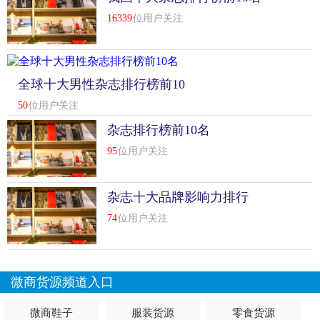
16339
位用户关注
全球十大男性杂志排行榜前10
名
50
位用户关注
杂志排行榜前10名
95
位用户关注
杂志十大品牌影响力排行
74
位用户关注
微商货源频道入口
微商鞋子
服装货源
零食货源