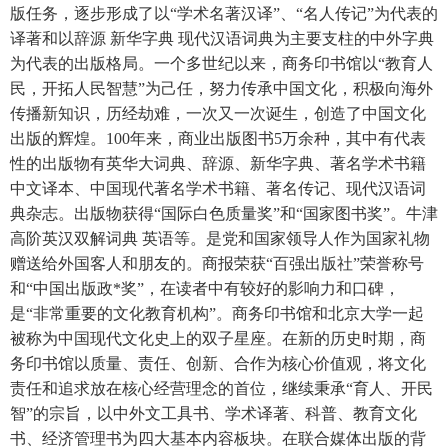
版任务，逐步形成了以“学术名著汉译”、“名人传记”为代表的
译著和以辞源 新华字典 现代汉语词典为主要支柱的中外字典
为代表的出版格局。一个多世纪以来，商务印书馆以“教育人
民，开拓人民智慧”为己任，努力传承中国文化，积极向海外
传播新知识，历经劫难，一次又一次诞生，创造了中国文化
出版的辉煌。100年来，商业出版图书5万余种，其中有代表
性的出版物有英华大词典、辞源、新华字典、著名学术书籍
中文译本、中国现代著名学术书籍、著名传记、现代汉语词
典杂志。出版物获得“国际白色质量奖”和“国家图书奖”。牛津
高阶英汉双解词典 英语等。是党和国家领导人作为国家礼物
赠送给外国客人和朋友的。商报荣获“百强出版社”荣誉称号
和“中国出版政*奖”，在读者中有较好的影响力和口碑，
是“非常重要的文化教育机构”。商务印书馆和北京大学一起
被称为中国现代文化史上的双子星座。在新的历史时期，商
务印书馆以质量、责任、创新、合作为核心价值观，将文化
责任和追求放在核心经营理念的首位，继续秉承“育人、开民
智”的宗旨，以中外文工具书、学术译著、科普、教育文化
书、经济管理书为四大基本内容板块。在联合媒体出版的背