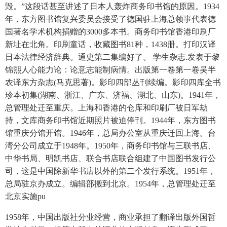
毁。”这段话甚至讲述了日本人轰炸商务印书馆的原因。1934
年，东方图书馆复兴委员会接受了德国驻上海总领事代表德
国著名学术机构捐赠的3000多本书。商务印书馆香港印刷厂
新址在北角。印刷童话，收藏图书81种，1438册。打印汉译
日本法律经济辞典。通史第二集编好了。 学生杂志.发表于黎
锦熙人心能力论：论意志能制病情。出版第一卷第一卷吴半
农译东方杂志(马克思著)。影印四部丛刊续编。影印四库全书
珍本初集(湖南、浙江、广东、济福、湖北、山东)。1941年，
总管理处迁至重庆。上海和香港的仓库和印刷厂被日军劫
持，文库商务印书馆近期照片被迫停刊。1944年，东方图书
馆重庆分馆开馆。1946年，总局办公室从重庆迁回上海。台
湾分公司成立于1948年。1950年，商务印书馆与三联书店、
中华书局、明凯书店、联合书店联合组建了中国图书发行公
司，这是中国除新华书店以外的第二个发行系统。1951年，
总局驻京办成立。编辑部搬到北京。1954年，总管理处迁至
北京实施pu
1958年，中国出版社分业经营，商业承担了翻译出版外国哲