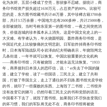
化为灰烬。五层小楼成了空壳，形状惨不忍睹。据统计，商
务印书馆资产损失超过1630万元，占总资产的80%。比较可
悲的是，东方图书馆藏书共计46万册，其中珍稀古籍3700余
部，共计3.5万余册；中国地方志有2600多种，共计25000卷，
全部被烧毁。当时号称东亚第一的图书馆，一夜之间突然消
失，价值连城的珍本孤本从上消失。这是中国文化史上的一
大灾难。有学者认为，年火烧圆明园、轰炸商务印书馆，是
中国近代史上比较惨痛的文明悲剧。日军欲炸掉商务印书馆
时，日本海军陆战队司令岩泽由纪夫明确表示，年烧毁闸北
几条街道，一年半就可以恢复。中国比较重要的文化机构
——商务印书馆，只有被烧毁，才能永远无法恢复。“1933
年，商界接到日本浪人的恐吓信，说：" er失去了中国的隧
道，建立了学校，读了一些国语，三民主义，建立了共和
国，打败了帝国主义，走上了通往的不归路.图书馆光卖学校
的书，就印了一些腐败的东西。上海毁了二书馆，二书馆并
没有改变它的陋习，仍然印着三民主义的书和党部的语言。
中国看不下去了，就毁了图书馆。如果我们不尽快改变我们
的坏习惯，我们的军队将无处不在，商务印书馆将被烧