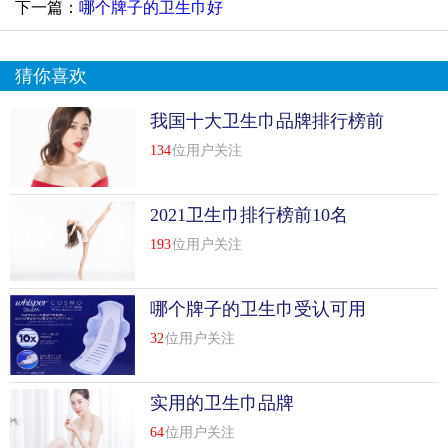
下一篇：
哪个牌子的卫生巾好
猜你喜欢
我国十大卫生巾品牌排行榜前
十名
134
位用户关注
2021卫生巾排行榜前10名
193
位用户关注
哪个牌子的卫生巾受认可用
32
位用户关注
实用的卫生巾品牌
64
位用户关注