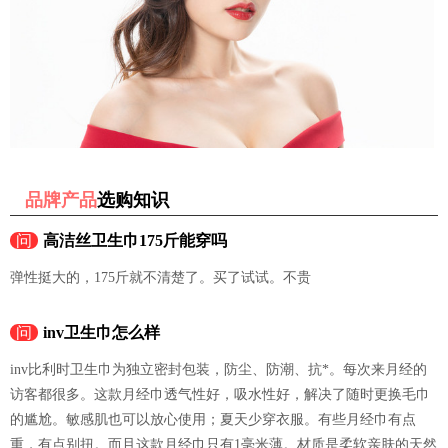
品牌产品
选购知识
问
高洁丝卫生巾175斤能穿吗
弹性挺大的，175斤就不清楚了。买了试试。不贵
问
inv卫生巾怎么样
inv比利时卫生巾为独立密封包装，防尘、防潮、抗*。每次来月经的
访客都很多。这款月经巾透气性好，吸水性好，解决了随时更换毛巾
的尴尬。敏感肌也可以放心使用；夏天少穿衣服。有些月经巾有点
重，有点别扭。而且这款月经巾只有1毫米薄。材质是柔软亲肤的天然