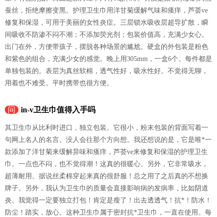
蚕丝，拒绝摩擦变黑。护理卫生巾用洋甘菊缓解气味和瘙痒，芦荟ve
修复和保湿，可用于美丽的女性炎症。三层锁水吸收层超导扩散，瞬
间吸收不防渗不闷不潮；不添加荧光剂；包装价值高，充满少女心。
出门在外，方便带孩子，摆脱各种场景的尴尬。硬盒的外包装是粉色
和紫色的组合，充满少女的感觉。晚上用305mm，一盒6个。每件都是
单独包装的。表层为真丝软棉，透气性好，吸水性好。不觉得无聊，
用着也不难受。平时携带也很方便。
问
in-v卫生巾值得入手吗
其卫生巾从比利时进口，独立包装。它很小，粉末包装的背面写着一
句网上名人的名言。没人会往那个方向想。我还想说的是，它是唯*一
款添加了洋甘菊来缓解异味和瘙痒，芦荟ve来修复和保湿的护理卫生
巾。一点也不闷，也不觉得潮！这真的很暖心。另外，它非常吸水，
超薄耐用。据说丝柔棉穿起来真的很舒服！总之用了之后真的不想换
牌子。另外，我认为卫生巾的质量会直接影响病的发病率，比如阴道
炎。我觉得一定要独立打包！肯定是瘦了！出去透透气！抗*！防水！
防尘！踏实，放心。这种卫生巾属于密封抗*卫生巾，一直在使用。每