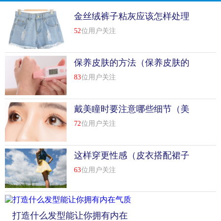
金丝绒裤子粘灰应该怎样处理
（金丝绒裤子粘灰怎样处理）
52
位用户关注
保养皮肤的方法（保养皮肤的
步骤）
83
位用户关注
戴美瞳时要注意哪些细节（美
瞳的佩戴方法）
72
位用户关注
这样穿更性感（皮衣搭配裙子
的小窍门）
63
位用户关注
打造什么发型能让你拥有内在