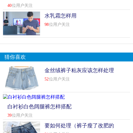
气质
40
位用户关注
水乳霜怎样用
98
位用户关注
猜你喜欢
金丝绒裤子粘灰应该怎样处理
（金丝绒裤子粘灰怎样处理）
52
位用户关注
白衬衫白色阔腿裤怎样搭配
39
位用户关注
要如何处理（裤子瘦了改肥的
方法）