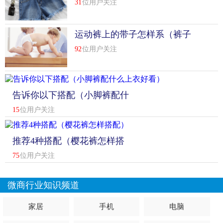
31
位用户关注
运动裤上的带子怎样系（裤子
绳子腰带怎样系）
92
位用户关注
告诉你以下搭配（小脚裤配什
么上衣好看）
15
位用户关注
推荐4种搭配（樱花裤怎样搭
配）
75
位用户关注
微商行业知识频道
家居
手机
电脑