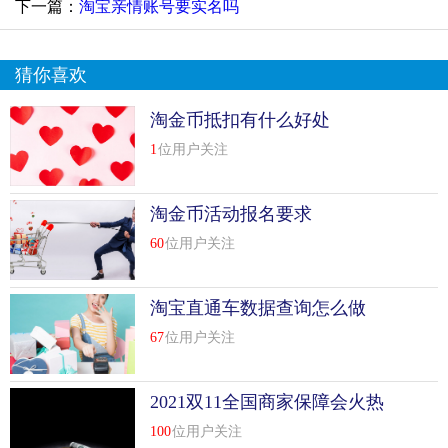
下一篇：
淘宝亲情账号要实名吗
猜你喜欢
淘金币抵扣有什么好处
1
位用户关注
淘金币活动报名要求
60
位用户关注
淘宝直通车数据查询怎么做
67
位用户关注
2021双11全国商家保障会火热
报名中
100
位用户关注