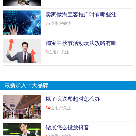
卖家做淘宝客推广时有哪些注
意事项
75
位用户关注
淘宝中秋节活动玩法攻略有哪
些
8
位用户关注
最新加入十大品牌
饿了么送餐超时怎么办
54
位用户关注
钻展怎么投放抖音