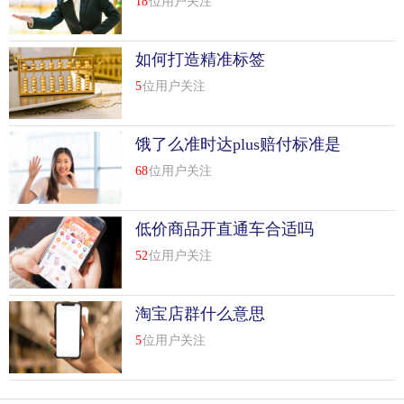
18
位用户关注
如何打造精准标签
5
位用户关注
饿了么准时达plus赔付标准是
什么
68
位用户关注
低价商品开直通车合适吗
52
位用户关注
淘宝店群什么意思
5
位用户关注