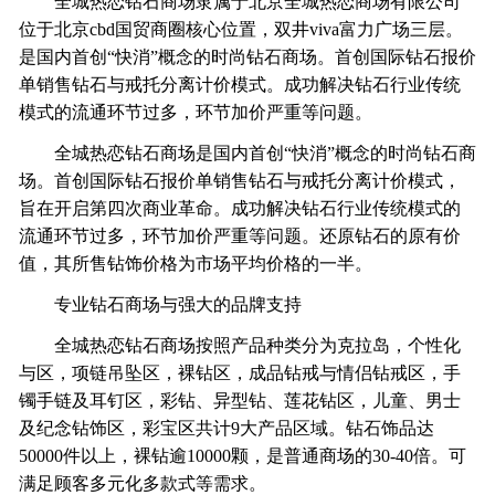
全城热恋钻石商场隶属于北京全城热恋商场有限公司
位于北京cbd国贸商圈核心位置，双井viva富力广场三层。
是国内首创“快消”概念的时尚钻石商场。首创国际钻石报价
单销售钻石与戒托分离计价模式。成功解决钻石行业传统
模式的流通环节过多，环节加价严重等问题。
全城热恋钻石商场是国内首创“快消”概念的时尚钻石商
场。首创国际钻石报价单销售钻石与戒托分离计价模式，
旨在开启第四次商业革命。成功解决钻石行业传统模式的
流通环节过多，环节加价严重等问题。还原钻石的原有价
值，其所售钻饰价格为市场平均价格的一半。
专业钻石商场与强大的品牌支持
全城热恋钻石商场按照产品种类分为克拉岛，个性化
与区，项链吊坠区，裸钻区，成品钻戒与情侣钻戒区，手
镯手链及耳钉区，彩钻、异型钻、莲花钻区，儿童、男士
及纪念钻饰区，彩宝区共计9大产品区域。钻石饰品达
50000件以上，裸钻逾10000颗，是普通商场的30-40倍。可
满足顾客多元化多款式等需求。