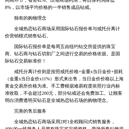
间商环节，省去42%。压缩商场利润，将自身利润降低
8%，以市场平均价格的一半销售成品钻戒。
独有的购物理念
全城热恋钻石商场采用国际钻石报价单与戒托分离计
价营销模式销售钻石。
国际钻石报价单是每周五由纽约钻交所提供的珠宝
商、钻石商与钻石切割厂之间进行交易的价格依据。是国
际钻石交易标准价！
戒托分离计价则是按照戒托价格=金重x当日金价+损耗
（金重x当日金价x11%）形式来出售，当日金价价格以上海
黄金交易所价格为准。手工费根据难易程度依照行业内标
准收取，不会超过200元，部分钻戒还会免费加工。让顾客
明白消费透明买钻石是全城热恋钻石场的购物理念。
完善的售后服务
全城热恋钻石商场采用2对1全程顾问式销售服务，
40%的一线服务人员拥有珠宝鉴定师资格。商场所售钻饰提