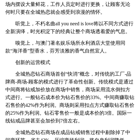
场内摆设大量鲜花，工作人员定时进行更换，让顾客无论
何时只要在全城热恋就会感受到浪漫的情怀。
听觉上，不朽名曲all you need is love将以不同方式进行
全新演绎，时光积淀下的经典让整个商场透着爱的气息。
嗅觉上，与澳门著名娱乐场所永利酒店大堂使用同
款“海洋香”型香水，芬芳淡雅的香气自然宜人。
创新的运营模式
全城热恋钻石商场首创“快消”概念，对传统的工厂-品
牌商-商场-顾客的模式进行了革命性创新。传统模式是通过
中间商将钻戒加价放在商场中销售，商场采用流水倒扣方
式进行。一般钻石成本价为钻石售价的33%。中间商赚取钻
石售价的42%作为利润。商场则采用扣点方式赚取钻石售价
的25%作为利润。钻石零售价一般是成本价的3倍。国际一
线钻戒品牌甚至会加价到7倍左右。
全城热恋钻石商场在成品钻戒销售过程中剔除掉了中