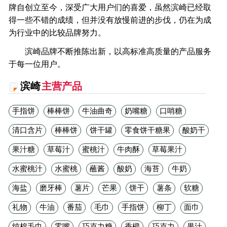
牌自创立至今，深受广大用户们的喜爱，虽然滨崎已经取
得一些不错的成绩，但并没有放慢前进的步伐，仍在为成
为行业中的比较品牌努力。
滨崎品牌不断推陈出新，以高标准高质量的产品服务
于每一位用户。
滨崎
主营产品
手指饼
棒棒饼
牛油曲奇
奶嘴糖
口哨糖
清口含片
棒棒饼
饼干罐
零食饼干糖果
酸奶干
果汁糖
草莓汁
蜜桃汁
牛肉酥
草莓果汁
水蜜桃汁
水蜜桃
蘸酱
酸奶
海苔
牛奶
海盐
磨牙棒
薯片
芒果
饼干
薯条
软糖
礼物
牛油
番茄
毛巾
手指饼
柳丁
面巾
纯棉毛巾
零嘴
巧克力糖
香橙
巧克力
果汁