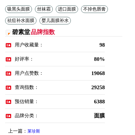
吸黑头面膜
丝袜霜
进口面膜
不掉色唇膏
祛痘补水面膜
婴儿面膜补水
碧素堂
品牌指数
98
用户收藏量：
80%
好评率：
19068
用户点赞数：
29258
查询指数：
6388
预估销量：
面膜
品牌分类：
上一篇：
莱珍斯