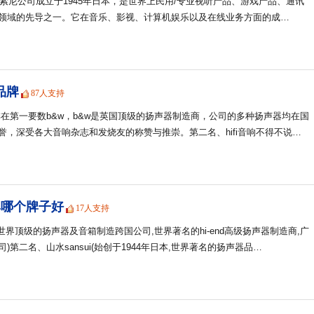
y索尼公司成立于1945年日本，是世界上民用/专业视听产品、游戏产品、通讯
领域的先导之一。它在音乐、影视、计算机娱乐以及在线业务方面的成…
品牌
87人支持
响排在第一要数b&w，b&w是英国顶级的扬声器制造商，公司的多种扬声器均在国
誉，深受各大音响杂志和发烧友的称赞与推崇。第二名、hifi音响不得不说…
牌哪个牌子好
17人支持
i(世界顶级的扬声器及音箱制造跨国公司,世界著名的hi-end高级扬声器制造商,广
)第二名、山水sansui(始创于1944年日本,世界著名的扬声器品…