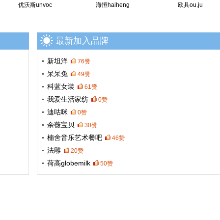
优沃斯unvoc
海恒haiheng
欧具ou.ju
卡夫林克kflk
20赞
歌力菲恩gerryfeehan
20赞
rgcn
80赞
最新加入品牌
新坦洋
76赞
呆呆兔
49赞
科蓝女装
61赞
我爱生活家纺
0赞
迪咕咪
0赞
余薇宝贝
30赞
楠舍音乐艺术餐吧
46赞
法雕
20赞
荷高globemilk
50赞
安迪丝内衣
69赞
优靴下yozfia
80赞
mobioffice
10赞
珉璐保罗
0赞
塔可tacos
6赞