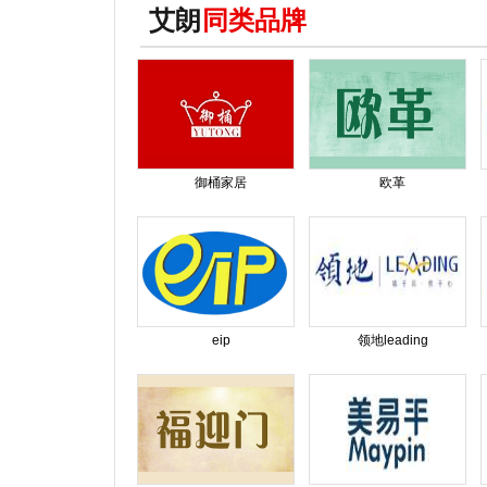
艾朗
同类品牌
御桶家居
欧革
eip
领地leading
top
9
中机六院
top
25
艾朗
top
1
鼎丰木业
top
2
安可达
top
3
艺帮建材yibang
top
4
安达anda