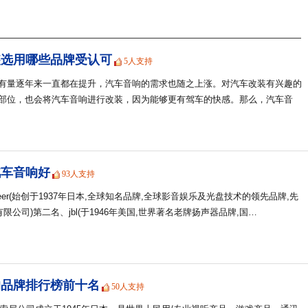
genyard
40赞
风恋霞
10赞
紫蒲
81赞
装选用哪些品牌受认可
5人支持
乐往
90赞
有量逐年来一直都在提升，汽车音响的需求也随之上涨。对汽车改装有兴趣的
白燕
47赞
部位，也会将汽车音响进行改装，因为能够更有驾车的快感。那么，汽车音
古堡公主gubaoprincess
0赞
伯克维尼
41赞
纳斯尔丁
91赞
卡夫林克kflk
20赞
汽车音响好
歌力菲恩gerryfeehan
93人支持
20赞
rgcn
80赞
neer(始创于1937年日本,全球知名品牌,全球影音娱乐及光盘技术的领先品牌,先
新坦洋
76赞
限公司)第二名、jbl(于1946年美国,世界著名老牌扬声器品牌,国…
呆呆兔
49赞
科蓝女装
61赞
我爱生活家纺
0赞
响品牌排行榜前十名
50人支持