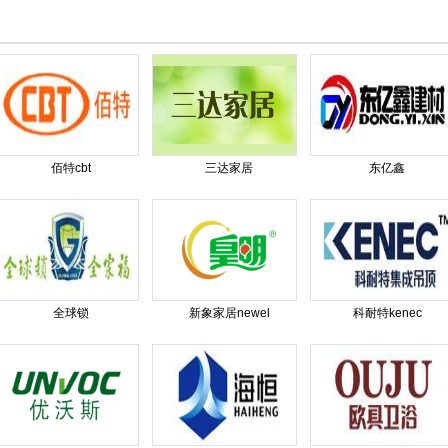
佰特cbt
三达家居
东亿鑫
全球锁
新象家居newel
科耐特kenec
古堡公主gubaoprincess
0赞
伯克维尼
41赞
纳斯尔丁
91赞