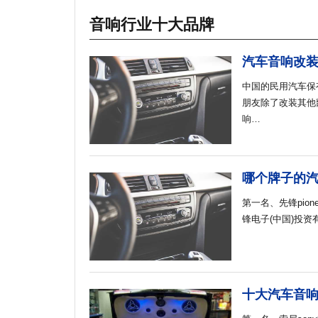
top
22
和邦盛世
音响行业十大品牌
top
23
三杰lysanjie
top
24
齐林电力
汽车音响改
top
25
艾朗
中国的民用汽车保
top
1
鼎丰木业
朋友除了改装其他
top
2
安可达
响…
top
3
艺帮建材yibang
top
4
安达anda
top
5
西科coko
哪个牌子的
top
6
中美达
top
7
金标kingbird
第一名、先锋pio
top
8
卓峰集团
锋电子(中国)投资有
top
9
中机六院
top
25
艾朗
top
1
鼎丰木业
top
2
安可达
十大汽车音
top
3
艺帮建材yibang