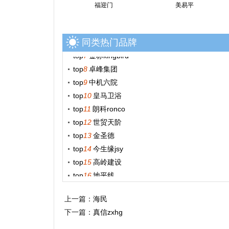
福迎门
美易平
top
5
西科coko
top
6
中美达
top
7
金标kingbird
同类热门品牌
top
8
卓峰集团
top
9
中机六院
top
10
皇马卫浴
top
11
朗科ronco
top
12
世贸天阶
top
13
金圣德
top
14
今生缘jsy
top
15
高岭建设
top
16
地平线
top
17
龙特
top
18
金汤
上一篇：
top
19
leoni莱尼
海民
下一篇：
top
20
盛德罗宝roba
真信zxhg
top
21
尼美nimei