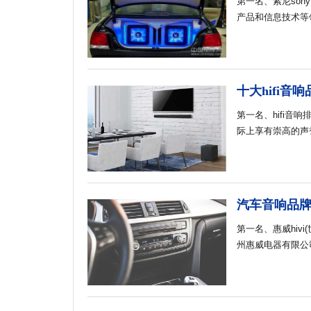
第一名、索尼son
top
4
安达anda
产品和信息技术等
top
5
西科coko
top
6
中美达
top
7
金标kingbird
top
8
卓峰集团
十大hifi音响
第一名、hifi音
际上享有崇高的声
汽车音响品
第一名、惠威hiv
州惠威电器有限公司