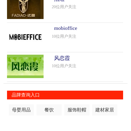
20位用户关注
mobioffice
10位用户关注
风恋霞
10位用户关注
品牌查询入口
母婴用品
餐饮
服饰鞋帽
建材家居