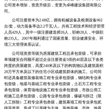
公司资本增加，资质升级后，变更为卓峰建设集团有限公
司。
公司注册资本为2.68亿，拥有机械设备及检测设备962
台/套，动力装备率达2.2千瓦/人。共有工程技术和经济管理
人员429人，其中一级注册建造师26人，职称28人，中级职
称235人。2007年顺利通过了国家质量、职业健康安全、环
境三大管理体系认证。
公司现资质等级为房屋建筑工程总承包壹级，可承担
单项建安合同额不超过企业注册资金5倍的40层及以下各类
跨度的房屋建筑，高度240米及以下的构筑物以及建筑面积
20万平方米及以下的住宅小区或建筑群体的施工。公司同
时还具备建筑装修装饰工程专业承包壹级，钢结构专业承
包壹级，地基与基础工程专业承包壹级，土石方工程专业
承包壹级，体育场地设施工程专业承包壹级，市政公用工
程施工总承包壹级，公路专业承包叁级，爆破与拆迁（限
人工拆除）工程专业承包叁级，建筑幕墙工程专业承包贰
级等资质。形成了以房建为主体，装饰装修、市政、地基