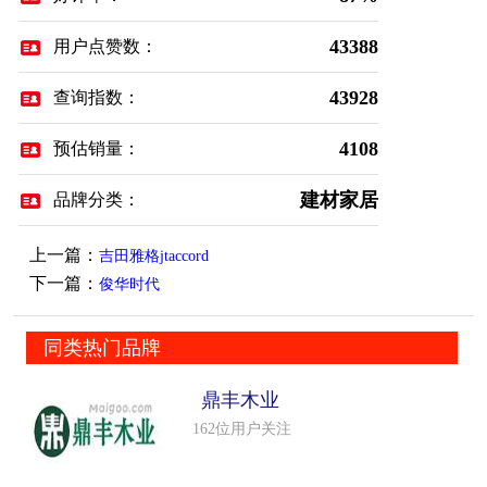
43388
用户点赞数：
43928
查询指数：
4108
预估销量：
建材家居
品牌分类：
上一篇：
吉田雅格jtaccord
下一篇：
俊华时代
同类热门品牌
鼎丰木业
162位用户关注