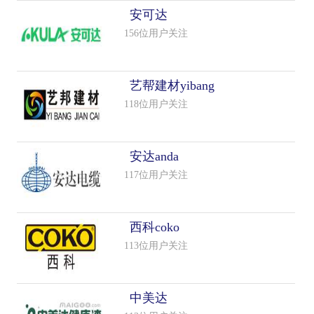
安可达
156位用户关注
艺帮建材yibang
118位用户关注
安达anda
117位用户关注
西科coko
113位用户关注
中美达