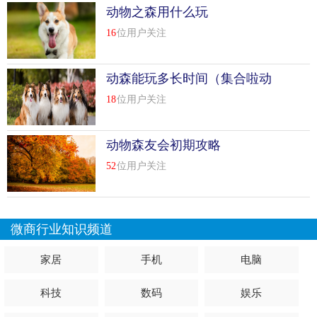
动物之森用什么玩
16
位用户关注
动森能玩多长时间（集合啦动
物森友会可以玩多久）
18
位用户关注
动物森友会初期攻略
52
位用户关注
微商行业知识频道
家居
手机
电脑
科技
数码
娱乐