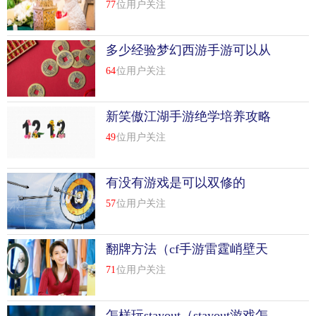
友会如何保存游戏）
77
位用户关注
多少经验梦幻西游手游可以从
69升到80（梦幻西游手游从69
64
位用户关注
升到80需要多少经验）
新笑傲江湖手游绝学培养攻略
（新笑傲江湖手游绝学怎样升
49
位用户关注
级）
有没有游戏是可以双修的
57
位用户关注
翻牌方法（cf手游雷霆峭壁天
使猎弩翻牌技巧）
71
位用户关注
怎样玩stayout（stayout游戏怎